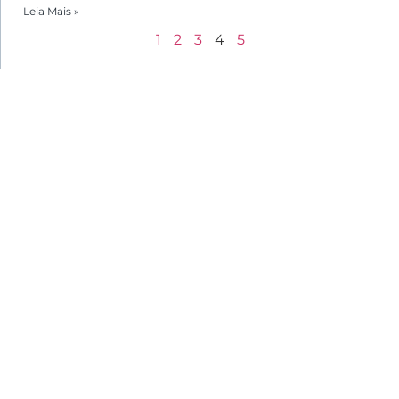
Leia Mais »
1
2
3
4
5
Menu
Home
Sobre
Agenda | Programação
Horários De Funcionamento