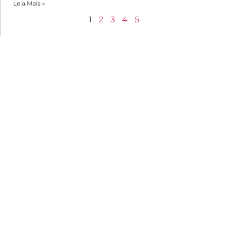
Leia Mais »
1
2
3
4
5
Menu
Home
Sobre
Agenda | Programação
Horários De Funcionamento