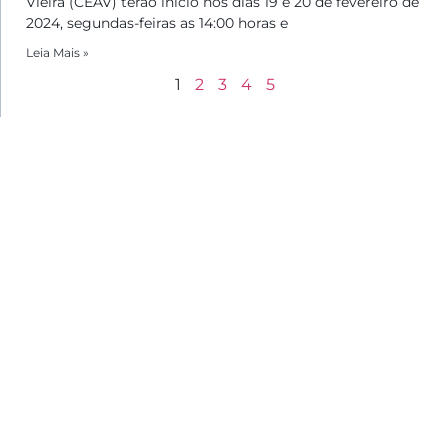
Vieira (CEAV) terão início nos dias 19 e 20 de fevereiro de
2024, segundas-feiras as 14:00 horas e
Leia Mais »
1
2
3
4
5
Menu
Home
Sobre
Agenda | Programação