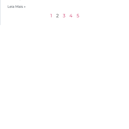
Leia Mais »
1
2
3
4
5
Menu
Home
Sobre
Agenda | Programação
Horários De Funcionamento